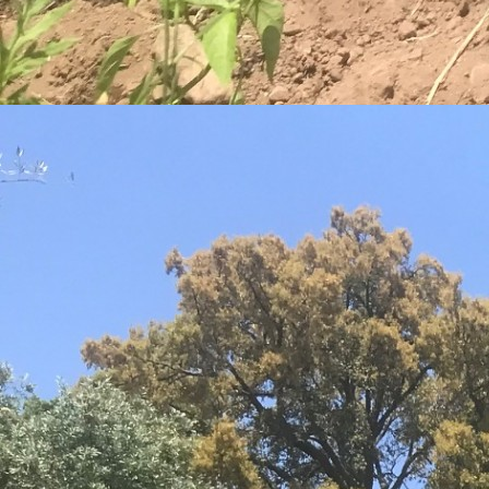
© Azeite Castelo de Marvão 2026. Todos os direitos reservados.
Produtos com iva incluído à taxa em vigor.
Sociedade Agrícola António Picado Nunes lda
Monte de Cima, Galegos, Marvão, 7330-063/ RNAAT 380/2019
Powered by