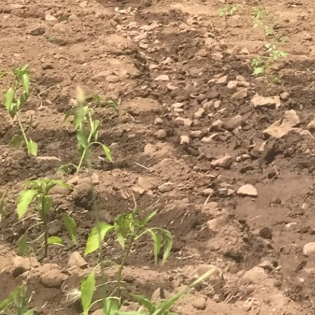
Calories: 424kcal | Carbohydrates: 50g | Protein: 6g | Fat:
24g | Saturated Fat: 4g | Cholesterol: 67mg | Sodium: 75mg |
Potassium: 140mg | Fiber: 2g | Sugar: 33g | Vitamin A: 103IU
| Calcium: 45mg | Iron: 1mg
Contactos
|
Termos Protecção de Dados
|
Termos e
Condições de Compras Online
|
Como comprar?
|
Livro de
reclamações online
|
Ocupações de tempos livres
|
Politica
Cookies
|
Direito de livre resolução