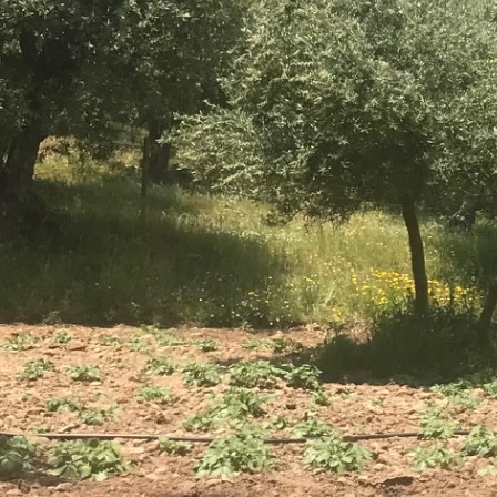
Ingredientes:
2 dl azeite reserva 2lts
2 dl mel de marvão
1 colher de café canela em pó
4 ovos das nossas galinhas
200 grs açúcar
200 grs farinha de trigo sem fermento
1 colher de café erva-doce em pó
Instruções:
1- Bata muito bem numa taça o azeite, açúcar, mel e os ovos.
2- Adicione a canela e a erva doce.
3- Bata a massa adicionando farinha de trigo.
4 - Ponha a massa numa forma, barrada com margarina e com
farinha em pó.
5 - Leve a cozer em forno moderado cerca de + ou - 40
minutos.
Tabela de Nutrição